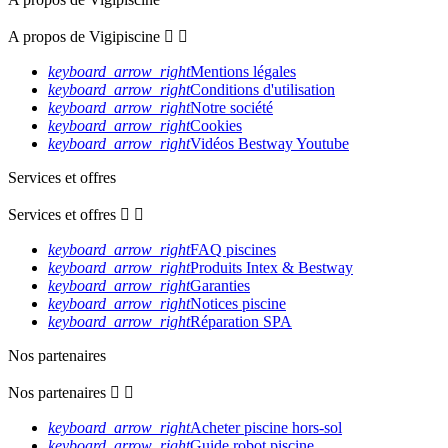
A propos de Vigipiscine


keyboard_arrow_right
Mentions légales
keyboard_arrow_right
Conditions d'utilisation
keyboard_arrow_right
Notre société
keyboard_arrow_right
Cookies
keyboard_arrow_right
Vidéos Bestway Youtube
Services et offres
Services et offres


keyboard_arrow_right
FAQ piscines
keyboard_arrow_right
Produits Intex & Bestway
keyboard_arrow_right
Garanties
keyboard_arrow_right
Notices piscine
keyboard_arrow_right
Réparation SPA
Nos partenaires
Nos partenaires


keyboard_arrow_right
Acheter piscine hors-sol
keyboard_arrow_right
Guide robot piscine