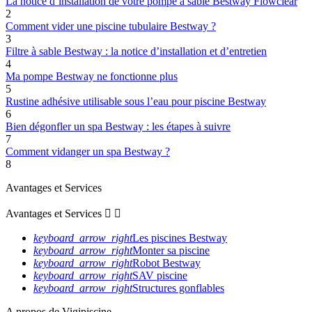
La notice d’installation de votre pompe à sable Bestway Flowclear
2
Comment vider une piscine tubulaire Bestway ?
3
Filtre à sable Bestway : la notice d’installation et d’entretien
4
Ma pompe Bestway ne fonctionne plus
5
Rustine adhésive utilisable sous l’eau pour piscine Bestway
6
Bien dégonfler un spa Bestway : les étapes à suivre
7
Comment vidanger un spa Bestway ?
8
Avantages et Services
Avantages et Services


keyboard_arrow_right
Les piscines Bestway
keyboard_arrow_right
Monter sa piscine
keyboard_arrow_right
Robot Bestway
keyboard_arrow_right
SAV piscine
keyboard_arrow_right
Structures gonflables
A propos de Vigipiscine