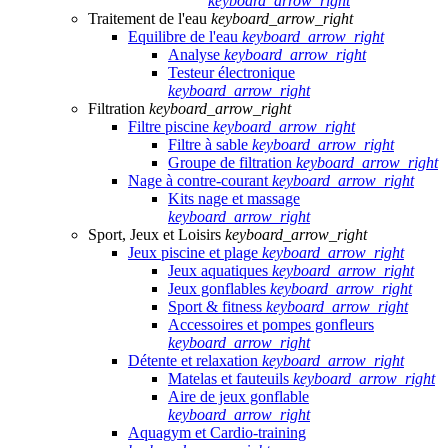
keyboard_arrow_right
Traitement de l'eau
keyboard_arrow_right
Equilibre de l'eau
keyboard_arrow_right
Analyse
keyboard_arrow_right
Testeur électronique
keyboard_arrow_right
Filtration
keyboard_arrow_right
Filtre piscine
keyboard_arrow_right
Filtre à sable
keyboard_arrow_right
Groupe de filtration
keyboard_arrow_right
Nage à contre-courant
keyboard_arrow_right
Kits nage et massage
keyboard_arrow_right
Sport, Jeux et Loisirs
keyboard_arrow_right
Jeux piscine et plage
keyboard_arrow_right
Jeux aquatiques
keyboard_arrow_right
Jeux gonflables
keyboard_arrow_right
Sport & fitness
keyboard_arrow_right
Accessoires et pompes gonfleurs
keyboard_arrow_right
Détente et relaxation
keyboard_arrow_right
Matelas et fauteuils
keyboard_arrow_right
Aire de jeux gonflable
keyboard_arrow_right
Aquagym et Cardio-training