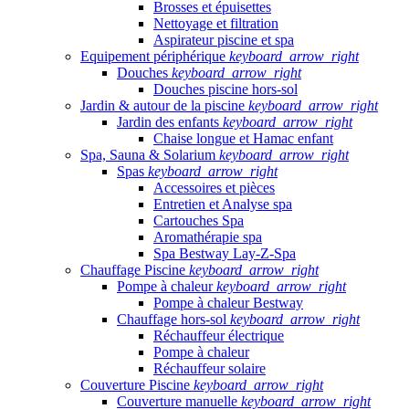
Brosses et épuisettes
Nettoyage et filtration
Aspirateur piscine et spa
Equipement périphérique
keyboard_arrow_right
Douches
keyboard_arrow_right
Douches piscine hors-sol
Jardin & autour de la piscine
keyboard_arrow_right
Jardin des enfants
keyboard_arrow_right
Chaise longue et Hamac enfant
Spa, Sauna & Solarium
keyboard_arrow_right
Spas
keyboard_arrow_right
Accessoires et pièces
Entretien et Analyse spa
Cartouches Spa
Aromathérapie spa
Spa Bestway Lay-Z-Spa
Chauffage Piscine
keyboard_arrow_right
Pompe à chaleur
keyboard_arrow_right
Pompe à chaleur Bestway
Chauffage hors-sol
keyboard_arrow_right
Réchauffeur électrique
Pompe à chaleur
Réchauffeur solaire
Couverture Piscine
keyboard_arrow_right
Couverture manuelle
keyboard_arrow_right