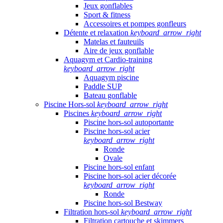
Jeux gonflables
Sport & fitness
Accessoires et pompes gonfleurs
Détente et relaxation
keyboard_arrow_right
Matelas et fauteuils
Aire de jeux gonflable
Aquagym et Cardio-training
keyboard_arrow_right
Aquagym piscine
Paddle SUP
Bateau gonflable
Piscine Hors-sol
keyboard_arrow_right
Piscines
keyboard_arrow_right
Piscine hors-sol autoportante
Piscine hors-sol acier
keyboard_arrow_right
Ronde
Ovale
Piscine hors-sol enfant
Piscine hors-sol acier décorée
keyboard_arrow_right
Ronde
Piscine hors-sol Bestway
Filtration hors-sol
keyboard_arrow_right
Filtration cartouche et skimmers