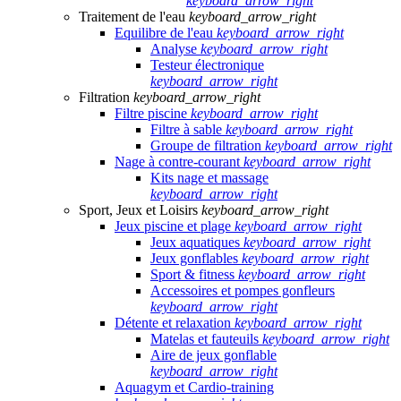
keyboard_arrow_right
Traitement de l'eau
keyboard_arrow_right
Equilibre de l'eau
keyboard_arrow_right
Analyse
keyboard_arrow_right
Testeur électronique
keyboard_arrow_right
Filtration
keyboard_arrow_right
Filtre piscine
keyboard_arrow_right
Filtre à sable
keyboard_arrow_right
Groupe de filtration
keyboard_arrow_right
Nage à contre-courant
keyboard_arrow_right
Kits nage et massage
keyboard_arrow_right
Sport, Jeux et Loisirs
keyboard_arrow_right
Jeux piscine et plage
keyboard_arrow_right
Jeux aquatiques
keyboard_arrow_right
Jeux gonflables
keyboard_arrow_right
Sport & fitness
keyboard_arrow_right
Accessoires et pompes gonfleurs
keyboard_arrow_right
Détente et relaxation
keyboard_arrow_right
Matelas et fauteuils
keyboard_arrow_right
Aire de jeux gonflable
keyboard_arrow_right
Aquagym et Cardio-training