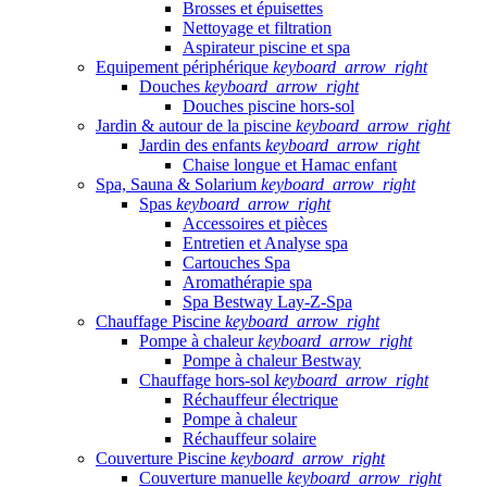
Brosses et épuisettes
Nettoyage et filtration
Aspirateur piscine et spa
Equipement périphérique
keyboard_arrow_right
Douches
keyboard_arrow_right
Douches piscine hors-sol
Jardin & autour de la piscine
keyboard_arrow_right
Jardin des enfants
keyboard_arrow_right
Chaise longue et Hamac enfant
Spa, Sauna & Solarium
keyboard_arrow_right
Spas
keyboard_arrow_right
Accessoires et pièces
Entretien et Analyse spa
Cartouches Spa
Aromathérapie spa
Spa Bestway Lay-Z-Spa
Chauffage Piscine
keyboard_arrow_right
Pompe à chaleur
keyboard_arrow_right
Pompe à chaleur Bestway
Chauffage hors-sol
keyboard_arrow_right
Réchauffeur électrique
Pompe à chaleur
Réchauffeur solaire
Couverture Piscine
keyboard_arrow_right
Couverture manuelle
keyboard_arrow_right