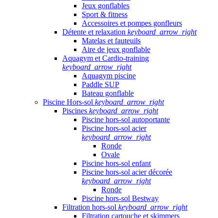
Jeux gonflables
Sport & fitness
Accessoires et pompes gonfleurs
Détente et relaxation
keyboard_arrow_right
Matelas et fauteuils
Aire de jeux gonflable
Aquagym et Cardio-training
keyboard_arrow_right
Aquagym piscine
Paddle SUP
Bateau gonflable
Piscine Hors-sol
keyboard_arrow_right
Piscines
keyboard_arrow_right
Piscine hors-sol autoportante
Piscine hors-sol acier
keyboard_arrow_right
Ronde
Ovale
Piscine hors-sol enfant
Piscine hors-sol acier décorée
keyboard_arrow_right
Ronde
Piscine hors-sol Bestway
Filtration hors-sol
keyboard_arrow_right
Filtration cartouche et skimmers