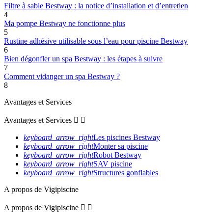
Filtre à sable Bestway : la notice d’installation et d’entretien
4
Ma pompe Bestway ne fonctionne plus
5
Rustine adhésive utilisable sous l’eau pour piscine Bestway
6
Bien dégonfler un spa Bestway : les étapes à suivre
7
Comment vidanger un spa Bestway ?
8
Avantages et Services
Avantages et Services


keyboard_arrow_right
Les piscines Bestway
keyboard_arrow_right
Monter sa piscine
keyboard_arrow_right
Robot Bestway
keyboard_arrow_right
SAV piscine
keyboard_arrow_right
Structures gonflables
A propos de Vigipiscine
A propos de Vigipiscine

