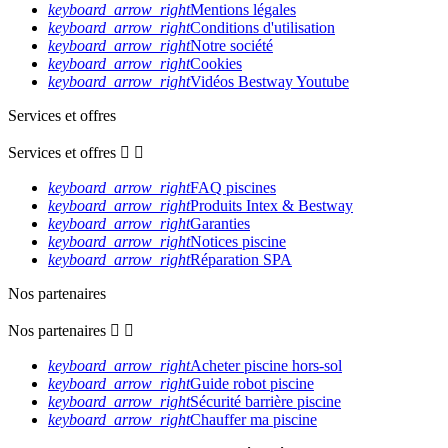
keyboard_arrow_right
Mentions légales
keyboard_arrow_right
Conditions d'utilisation
keyboard_arrow_right
Notre société
keyboard_arrow_right
Cookies
keyboard_arrow_right
Vidéos Bestway Youtube
Services et offres
Services et offres


keyboard_arrow_right
FAQ piscines
keyboard_arrow_right
Produits Intex & Bestway
keyboard_arrow_right
Garanties
keyboard_arrow_right
Notices piscine
keyboard_arrow_right
Réparation SPA
Nos partenaires
Nos partenaires


keyboard_arrow_right
Acheter piscine hors-sol
keyboard_arrow_right
Guide robot piscine
keyboard_arrow_right
Sécurité barrière piscine
keyboard_arrow_right
Chauffer ma piscine