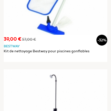
39,00 €
Prix
Prix
57,00 €
-32%
de
BESTWAY
base
Kit de nettoyage Bestway pour piscines gonflables