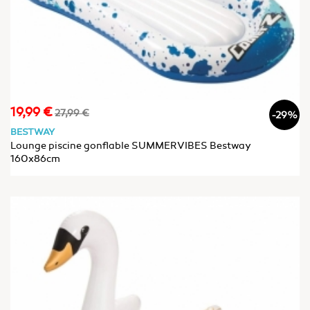
19,99 €
Prix
Prix
27,99 €
-29%
de
BESTWAY
base
Lounge piscine gonflable SUMMER VIBES Bestway
160x86cm