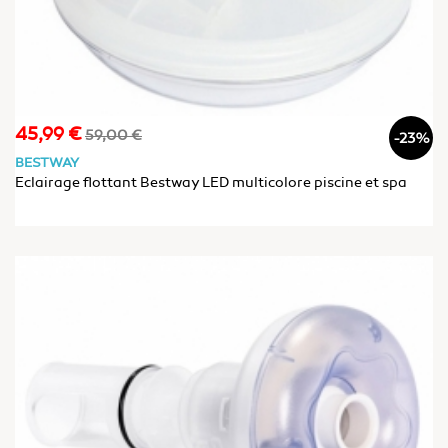
45,99 €
Prix
Prix
59,00 €
-23%
de
BESTWAY
base
Eclairage flottant Bestway LED multicolore piscine et spa