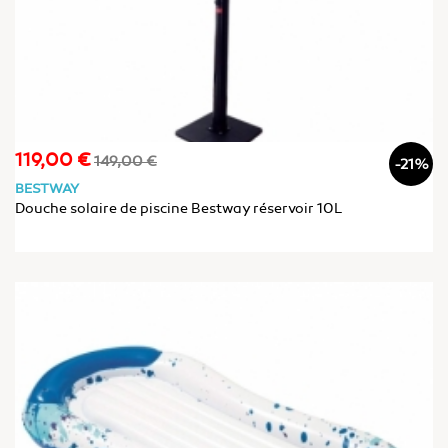
119,00 €
Prix
Prix
149,00 €
-21%
de
BESTWAY
base
Douche solaire de piscine Bestway réservoir 10L