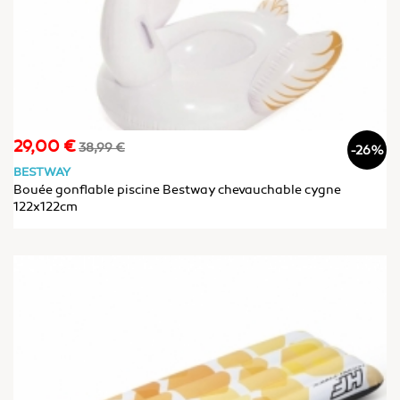
29,00 €
Prix
Prix
38,99 €
-26%
de
BESTWAY
base
Bouée gonflable piscine Bestway chevauchable cygne
122x122cm