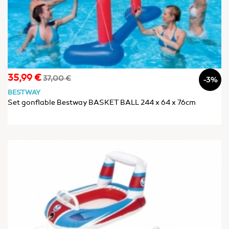
35,99 €
Prix
Prix
37,00 €
-3%
de
BESTWAY
base
Set gonflable Bestway BASKET BALL 244 x 64 x 76cm