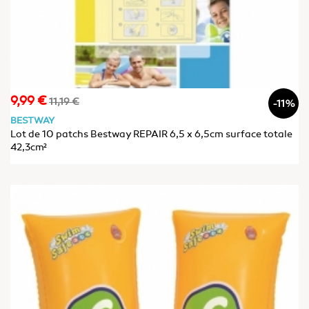
9,99 €
Prix
Prix
11,19 €
-11%
de
BESTWAY
base
Lot de 10 patchs Bestway REPAIR 6,5 x 6,5cm surface totale
42,3cm²