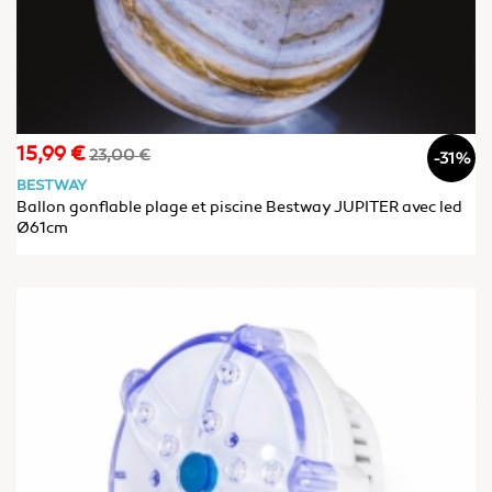
15,99 €
Prix
Prix
23,00 €
-31%
de
BESTWAY
base
Ballon gonflable plage et piscine Bestway JUPITER avec led
Ø61cm