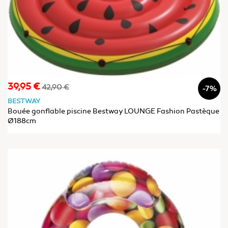
39,95 €
Prix
Prix
42,90 €
-7%
de
BESTWAY
base
Bouée gonflable piscine Bestway LOUNGE Fashion Pastèque
Ø188cm