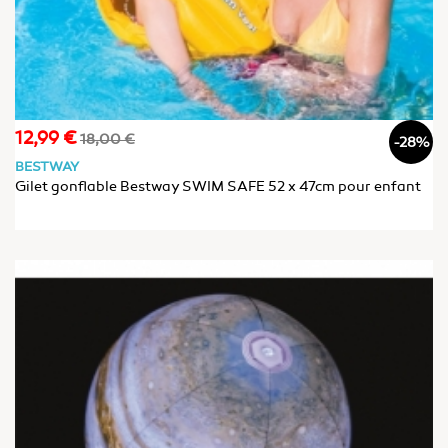
12,99 €
Prix
Prix
18,00 €
-28%
de
BESTWAY
base
Gilet gonflable Bestway SWIM SAFE 52 x 47cm pour enfant