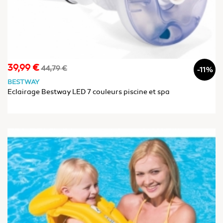
39,99 €
Prix
Prix
44,79 €
-11%
de
BESTWAY
base
Eclairage Bestway LED 7 couleurs piscine et spa