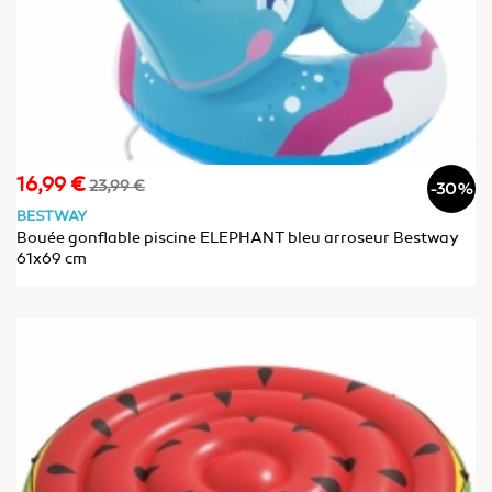
16,99 €
Prix
Prix
23,99 €
-30%
de
BESTWAY
base
Bouée gonflable piscine ELEPHANT bleu arroseur Bestway
61x69 cm