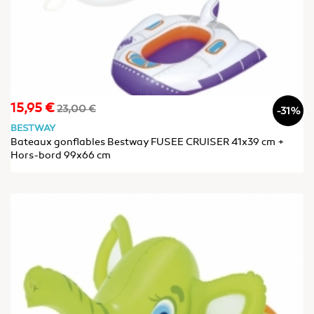
15,95 €
Prix
Prix
23,00 €
-31%
de
BESTWAY
base
Bateaux gonflables Bestway FUSEE CRUISER 41x39 cm +
Hors-bord 99x66 cm