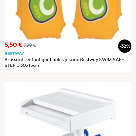
5,50 €
Prix
Prix
7,99 €
-32%
de
BESTWAY
base
Brassards enfant gonflables piscine Bestway SWIM SAFE
STEP C 30x15cm