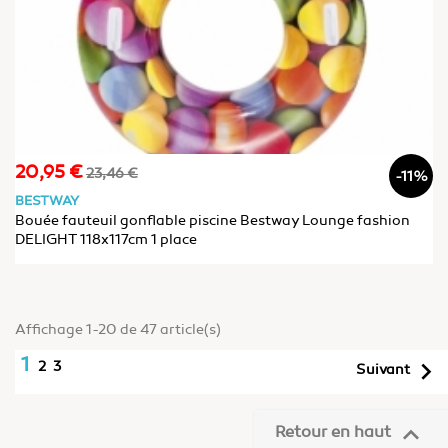
20,95 €
Prix
Prix
23,46 €
-11%
de
BESTWAY
base
Bouée fauteuil gonflable piscine Bestway Lounge fashion
DELIGHT 118x117cm 1 place
Affichage 1-20 de 47 article(s)
1

2
3
Suivant

Retour en haut