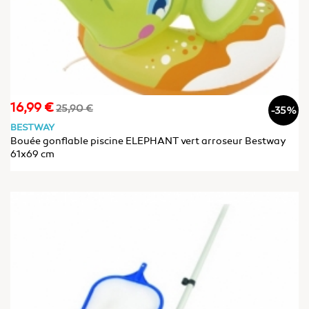
16,99 €
Prix
Prix
25,90 €
-35%
de
BESTWAY
base
Bouée gonflable piscine ELEPHANT vert arroseur Bestway
61x69 cm