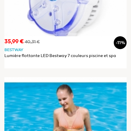
35,99 €
Prix
Prix
40,31 €
-11%
de
BESTWAY
base
Lumière flottante LED Bestway 7 couleurs piscine et spa