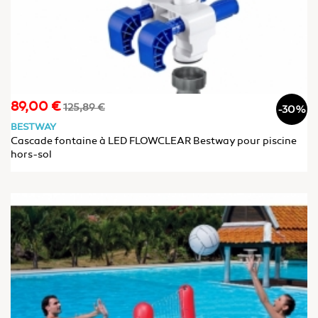
89,00 €
Prix
Prix
125,89 €
-30%
de
BESTWAY
base
Cascade fontaine à LED FLOWCLEAR Bestway pour piscine
hors-sol