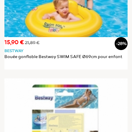
15,90 €
Prix
Prix
21,89 €
-28%
de
BESTWAY
base
Bouée gonflable Bestway SWIM SAFE Ø69cm pour enfant