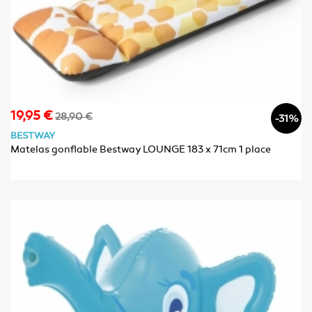
19,95 €
Prix
Prix
28,90 €
-31%
de
BESTWAY
base
Matelas gonflable Bestway LOUNGE 183 x 71cm 1 place