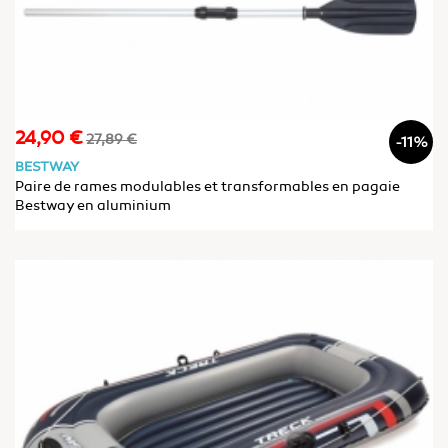
24,90 €
Prix
Prix
27,89 €
-11%
de
BESTWAY
base
Paire de rames modulables et transformables en pagaie
Bestway en aluminium