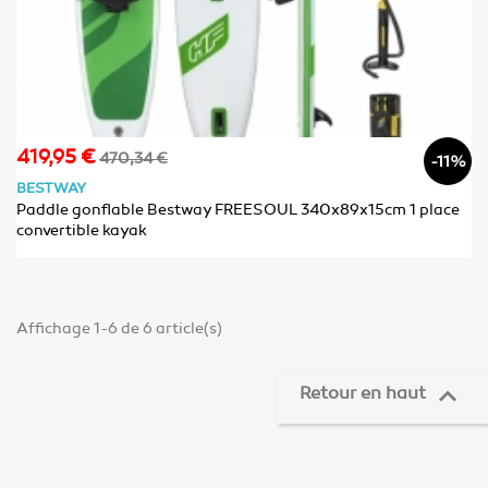
419,95 €
Prix
Prix
470,34 €
-11%
de
BESTWAY
base
Paddle gonflable Bestway FREESOUL 340x89x15cm 1 place
convertible kayak
Affichage 1-6 de 6 article(s)

Retour en haut