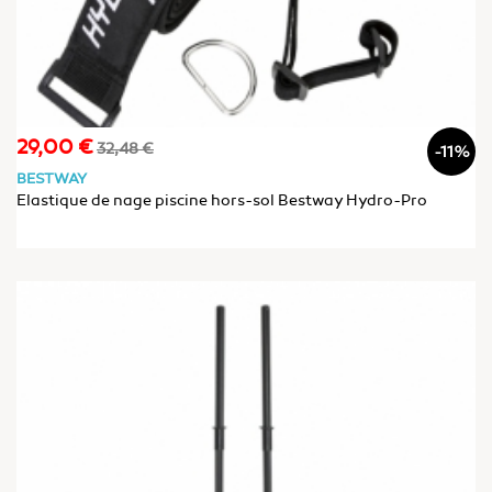
29,00 €
Prix
Prix
32,48 €
-11%
de
BESTWAY
base
Elastique de nage piscine hors-sol Bestway Hydro-Pro