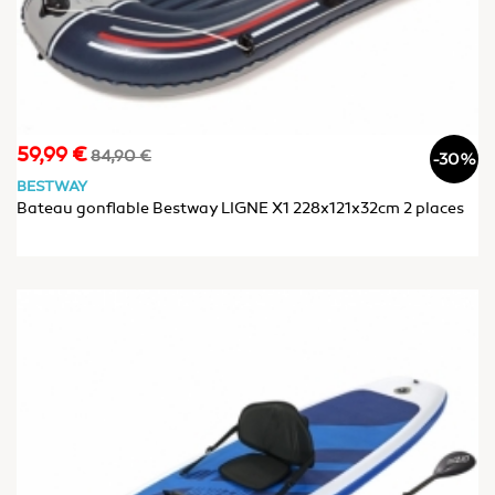
59,99 €
Prix
Prix
84,90 €
-30%
de
BESTWAY
base
Bateau gonflable Bestway LIGNE X1 228x121x32cm 2 places