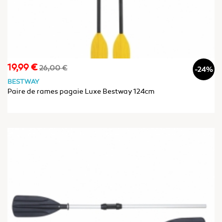
19,99 €
Prix
Prix
26,00 €
-24%
de
BESTWAY
base
Paire de rames pagaie Luxe Bestway 124cm