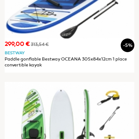
299,00 €
Prix
Prix
313,54 €
-5%
de
BESTWAY
base
Paddle gonflable Bestway OCEANA 305x84x12cm 1 place
convertible kayak