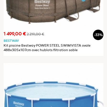
1 499,00 €
Prix
Prix
2 219,00 €
-33%
de
BESTWAY
base
Kit piscine Bestway POWER STEEL SWIM VISTA ovale
488x305x107cm avec hublots filtration sable