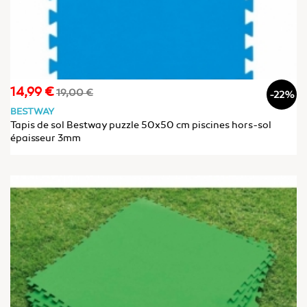
14,99 €
Prix
Prix
19,00 €
-22%
de
BESTWAY
base
Tapis de sol Bestway puzzle 50x50 cm piscines hors-sol
épaisseur 3mm