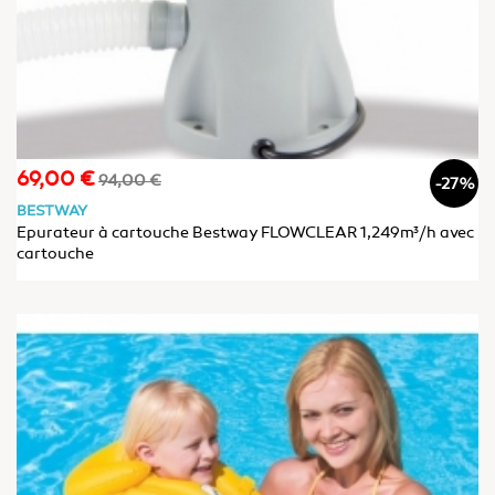
69,00 €
Prix
Prix
94,00 €
-27%
de
BESTWAY
base
Epurateur à cartouche Bestway FLOWCLEAR 1,249m³/h avec
cartouche