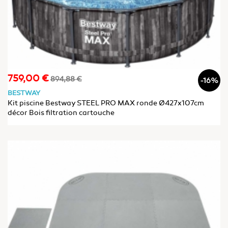
759,00 €
Prix
Prix
894,88 €
-16%
de
BESTWAY
base
Kit piscine Bestway STEEL PRO MAX ronde Ø427x107cm
décor Bois filtration cartouche