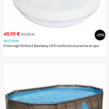
45,99 €
Prix
Prix
59,00 €
-23%
de
BESTWAY
base
Eclairage flottant Bestway LED multicolore piscine et spa