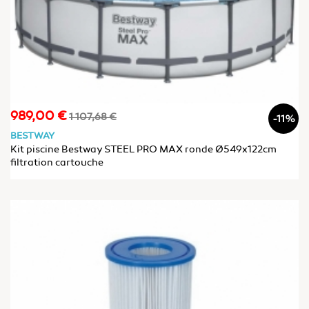
989,00 €
Prix
Prix
1 107,68 €
-11%
de
BESTWAY
base
Kit piscine Bestway STEEL PRO MAX ronde Ø549x122cm
filtration cartouche