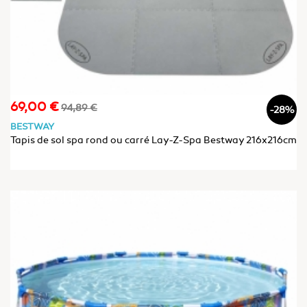
69,00 €
Prix
Prix
94,89 €
-28%
de
BESTWAY
base
Tapis de sol spa rond ou carré Lay-Z-Spa Bestway 216x216cm