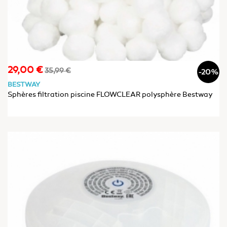
29,00 €
Prix
Prix
35,99 €
-20%
de
BESTWAY
base
Sphères filtration piscine FLOWCLEAR polysphère Bestway