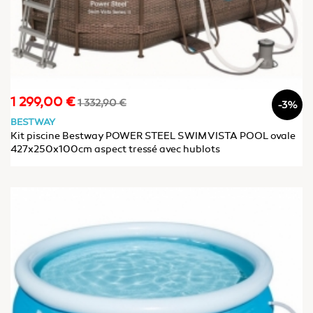
1 299,00 €
Prix
Prix
1 332,90 €
-3%
de
BESTWAY
base
Kit piscine Bestway POWER STEEL SWIM VISTA POOL ovale
427x250x100cm aspect tressé avec hublots