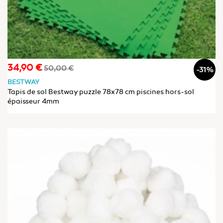
34,90 €
Prix
Prix
50,00 €
-31%
de
BESTWAY
base
Tapis de sol Bestway puzzle 78x78 cm piscines hors-sol
épaisseur 4mm