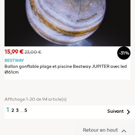
15,99 €
Prix
Prix
23,00 €
-31%
de
BESTWAY
base
Ballon gonflable plage et piscine Bestway JUPITER avec led
Ø61cm
Affichage 1-20 de 94 article(s)
1

2
3
…
5
Suivant

Retour en haut