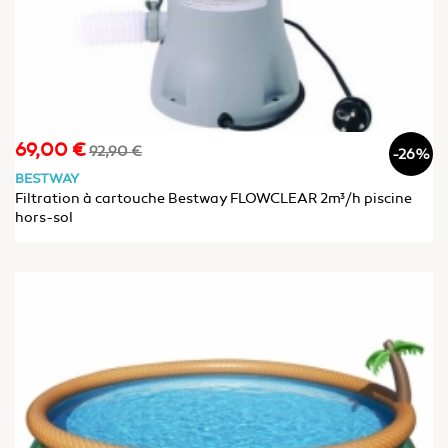
69,00 €
Prix
Prix
92,90 €
-26%
de
BESTWAY
base
Filtration à cartouche Bestway FLOWCLEAR 2m³/h piscine
hors-sol