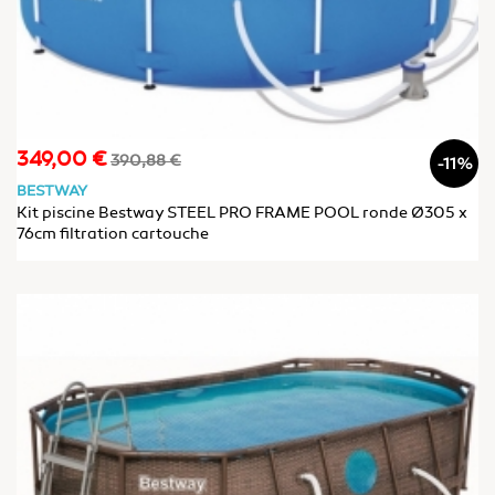
349,00 €
Prix
Prix
390,88 €
-11%
de
BESTWAY
base
Kit piscine Bestway STEEL PRO FRAME POOL ronde Ø305 x
76cm filtration cartouche