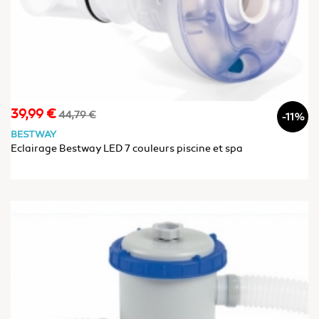
39,99 €
Prix
Prix
44,79 €
-11%
de
BESTWAY
base
Eclairage Bestway LED 7 couleurs piscine et spa