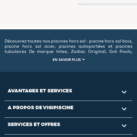
Découvrez toutes nos piscines hors sol : piscine hors sol bois,
piscine hors sol acier, piscines autoportées et piscines
tubulaires De marque Intex, Zodiac Original, Gré Pools,
Bestway, Ubbink, Torrente, Aqualux ou encore BWT myPool,
EN SAVOIR PLUS
vous trouverez la piscine hors sol qui vous conviendra.
AVANTAGES ET SERVICES

A PROPOS DE VIGIPISCINE

SERVICES ET OFFRES
