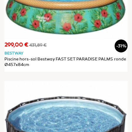
299,00 €
Prix
Prix
431,89 €
-31%
de
BESTWAY
base
Piscine hors-sol Bestway FAST SET PARADISE PALMS ronde
Ø457x84cm