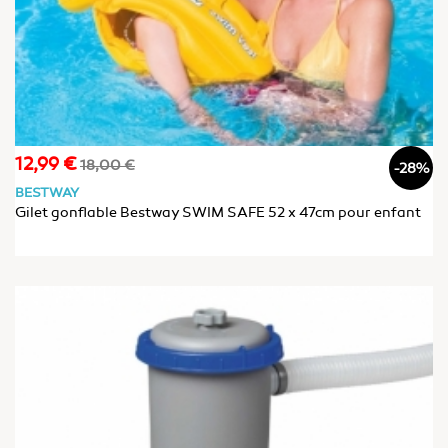
12,99 €
Prix
Prix
18,00 €
-28%
de
BESTWAY
base
Gilet gonflable Bestway SWIM SAFE 52 x 47cm pour enfant