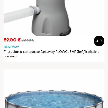
89,00 €
Prix
Prix
99,68 €
-11%
de
BESTWAY
base
Filtration à cartouche Bestway FLOWCLEAR 3m³/h piscine
hors-sol