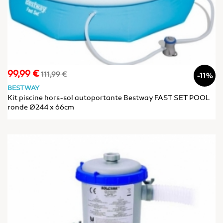
99,99 €
Prix
Prix
111,99 €
-11%
de
BESTWAY
base
Kit piscine hors-sol autoportante Bestway FAST SET POOL
ronde Ø244 x 66cm