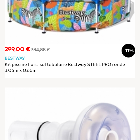
299,00 €
Prix
Prix
334,88 €
-11%
de
BESTWAY
base
Kit piscine hors-sol tubulaire Bestway STEEL PRO ronde
3.05m x 0.66m