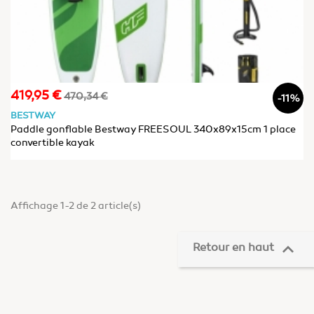
419,95 €
Prix
Prix
470,34 €
-11%
de
BESTWAY
base
Paddle gonflable Bestway FREESOUL 340x89x15cm 1 place
convertible kayak
Affichage 1-2 de 2 article(s)

Retour en haut