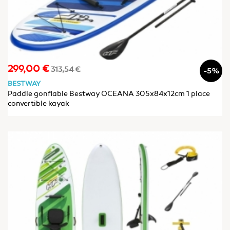
299,00 €
Prix
Prix
313,54 €
-5%
de
BESTWAY
base
Paddle gonflable Bestway OCEANA 305x84x12cm 1 place
convertible kayak