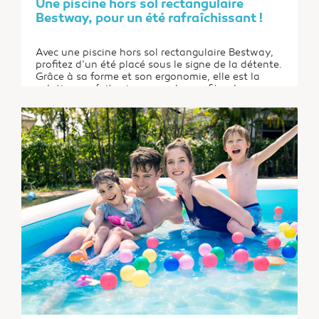
Une piscine hors sol rectangulaire
Bestway, pour un été rafraîchissant !
Avec une piscine hors sol rectangulaire Bestway,
profitez d’un été placé sous le signe de la détente.
Grâce à sa forme et son ergonomie, elle est la
solution parfaite si vous voulez profiter de
séances de baignades et de nages dans votre
propre jardin. Bestway propose par ailleurs de
nombreuses déclinaisons pour répondre aux...