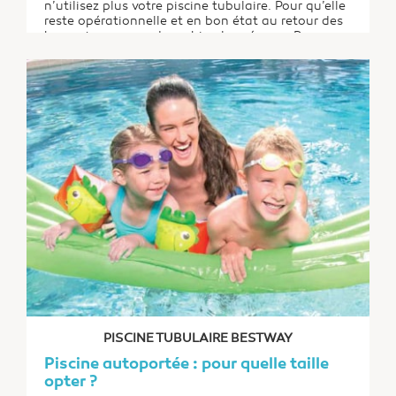
n’utilisez plus votre piscine tubulaire. Pour qu’elle
reste opérationnelle et en bon état au retour des
beaux jours, vous devez bien la préparer. Pour
cela, vous pouvez soit la vider et la ranger, soit
l’hiverner. Chacune de ces options a ses
avantages et ses inconvénients.
PISCINE TUBULAIRE BESTWAY
Piscine autoportée : pour quelle taille
opter ?