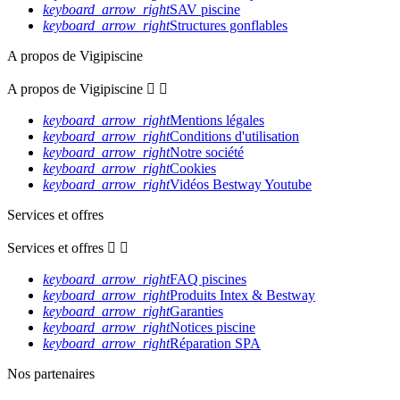
keyboard_arrow_right
SAV piscine
keyboard_arrow_right
Structures gonflables
A propos de Vigipiscine
A propos de Vigipiscine


keyboard_arrow_right
Mentions légales
keyboard_arrow_right
Conditions d'utilisation
keyboard_arrow_right
Notre société
keyboard_arrow_right
Cookies
keyboard_arrow_right
Vidéos Bestway Youtube
Services et offres
Services et offres


keyboard_arrow_right
FAQ piscines
keyboard_arrow_right
Produits Intex & Bestway
keyboard_arrow_right
Garanties
keyboard_arrow_right
Notices piscine
keyboard_arrow_right
Réparation SPA
Nos partenaires