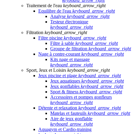
keyboard_arrow_right
Traitement de l'eau
keyboard_arrow_right
Equilibre de l'eau
keyboard_arrow_right
Analyse
keyboard_arrow_right
Testeur électronique
keyboard_arrow_right
Filtration
keyboard_arrow_right
Filtre piscine
keyboard_arrow_right
Filtre à sable
keyboard_arrow_right
Groupe de filtration
keyboard_arrow_right
Nage à contre-courant
keyboard_arrow_right
Kits nage et massage
keyboard_arrow_right
Sport, Jeux et Loisirs
keyboard_arrow_right
Jeux piscine et plage
keyboard_arrow_right
Jeux aquatiques
keyboard_arrow_right
Jeux gonflables
keyboard_arrow_right
Sport & fitness
keyboard_arrow_right
Accessoires et pompes gonfleurs
keyboard_arrow_right
Détente et relaxation
keyboard_arrow_right
Matelas et fauteuils
keyboard_arrow_right
Aire de jeux gonflable
keyboard_arrow_right
Aquagym et Cardio-training