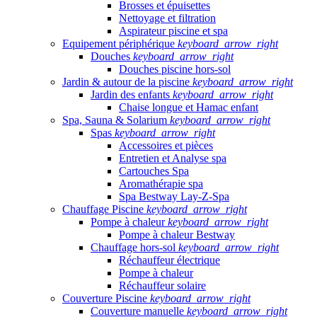
Brosses et épuisettes
Nettoyage et filtration
Aspirateur piscine et spa
Equipement périphérique
keyboard_arrow_right
Douches
keyboard_arrow_right
Douches piscine hors-sol
Jardin & autour de la piscine
keyboard_arrow_right
Jardin des enfants
keyboard_arrow_right
Chaise longue et Hamac enfant
Spa, Sauna & Solarium
keyboard_arrow_right
Spas
keyboard_arrow_right
Accessoires et pièces
Entretien et Analyse spa
Cartouches Spa
Aromathérapie spa
Spa Bestway Lay-Z-Spa
Chauffage Piscine
keyboard_arrow_right
Pompe à chaleur
keyboard_arrow_right
Pompe à chaleur Bestway
Chauffage hors-sol
keyboard_arrow_right
Réchauffeur électrique
Pompe à chaleur
Réchauffeur solaire
Couverture Piscine
keyboard_arrow_right
Couverture manuelle
keyboard_arrow_right