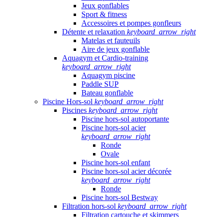
Jeux gonflables
Sport & fitness
Accessoires et pompes gonfleurs
Détente et relaxation
keyboard_arrow_right
Matelas et fauteuils
Aire de jeux gonflable
Aquagym et Cardio-training
keyboard_arrow_right
Aquagym piscine
Paddle SUP
Bateau gonflable
Piscine Hors-sol
keyboard_arrow_right
Piscines
keyboard_arrow_right
Piscine hors-sol autoportante
Piscine hors-sol acier
keyboard_arrow_right
Ronde
Ovale
Piscine hors-sol enfant
Piscine hors-sol acier décorée
keyboard_arrow_right
Ronde
Piscine hors-sol Bestway
Filtration hors-sol
keyboard_arrow_right
Filtration cartouche et skimmers