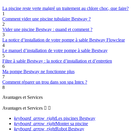
La piscine reste verte malgré un traitement au chlore choc, que faire?
1
Comment vider une piscine tubulaire Bestway ?
2
Vider une piscine Bestway : quand et comment ?
3
La notice d’installation de votre pompe à sable Bestway Flowclear
4
Le manuel d’installation de votre pompe à sable Bestway
5
Filtre à sable Bestway : la notice d’installation et d’entretien
6
Ma pompe Bestway ne fonctionne plus
7
Comment réparer un trou dans son spa Intex ?
8
Avantages et Services
Avantages et Services


keyboard_arrow_right
Les piscines Bestway
keyboard_arrow_right
Monter sa piscine
keyboard_arrow_right
Robot Bestway