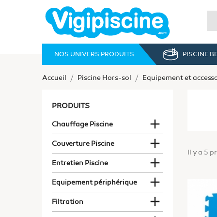
NOS UNIVERS PRODUITS
PISCINE 
Accueil
Piscine Hors-sol
Equipement et accesso
PRODUITS

Chauffage Piscine

Couverture Piscine
Il y a 5 p

Entretien Piscine

Equipement périphérique

Filtration