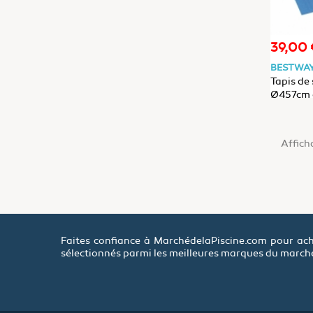
39,00 
Prix
BESTWA
Tapis de
Ø457cm o
Steel Fr
Afficha
Faites confiance à MarchédelaPiscine.com pour ach
sélectionnés parmi les meilleures marques du marché