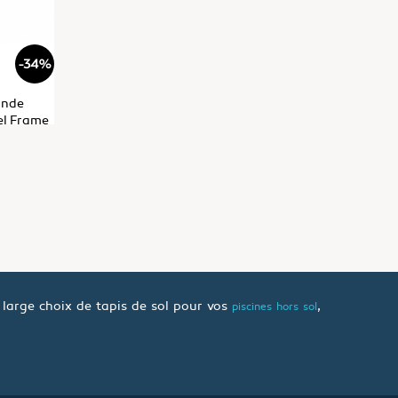
-34%
onde
el Frame
 large choix de tapis de sol pour vos
,
piscines hors sol