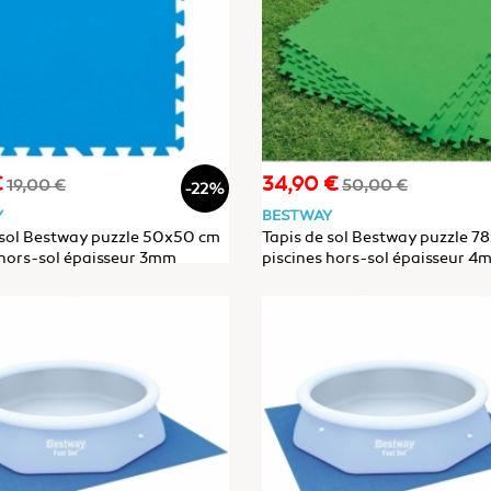
€
34,90 €
Prix
Prix
Prix
19,00 €
50,00 €
-22%
de
de
Y
BESTWAY
base
base
 sol Bestway puzzle 50x50 cm
Tapis de sol Bestway puzzle 7
 hors-sol épaisseur 3mm
piscines hors-sol épaisseur 4