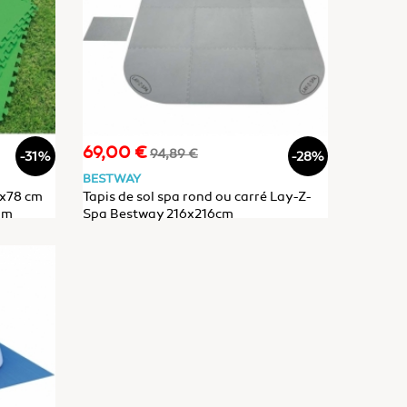
69,00 €
Prix
Prix
94,89 €
-31%
-28%
de
BESTWAY
base
8x78 cm
Tapis de sol spa rond ou carré Lay-Z-
mm
Spa Bestway 216x216cm