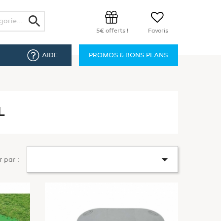
search
5€ offerts !
Favoris
AIDE
PROMOS & BONS PLANS
L

r par :