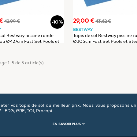
€
29,00 €
Prix
Prix
Prix
42,99 €
43,62 €
-10%
de
de
Y
BESTWAY
base
base
 sol Bestway piscine ronde
Tapis de sol Bestway piscine r
u Ø427cm Fast Set Pools et
Ø305cm Fast Set Pools et Ste
ame Pools
Pools
ge 1-5 de 5 article(s)
eter vos tapis de sol au meilleur prix. Nous vous proposons un
 : EDG, GRE, TOI, Procopi
EN SAVOIR PLUS