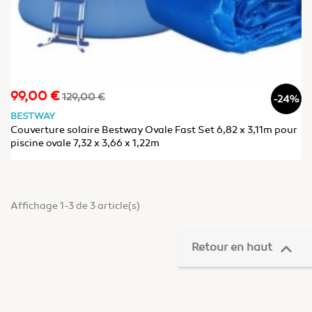
99,00 €
Prix
Prix
129,00 €
-24%
de
BESTWAY
base
Couverture solaire Bestway Ovale Fast Set 6,82 x 3,11m pour
piscine ovale 7,32 x 3,66 x 1,22m
Affichage 1-3 de 3 article(s)

Retour en haut