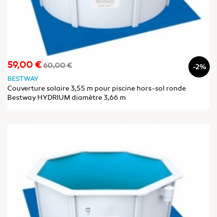
59,00 €
Prix
Prix
60,00 €
-2%
de
BESTWAY
base
Couverture solaire 3,55 m pour piscine hors-sol ronde
Bestway HYDRIUM diamètre 3,66 m