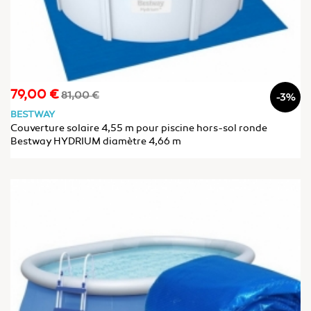
79,00 €
Prix
Prix
81,00 €
-3%
de
BESTWAY
base
Couverture solaire 4,55 m pour piscine hors-sol ronde
Bestway HYDRIUM diamètre 4,66 m