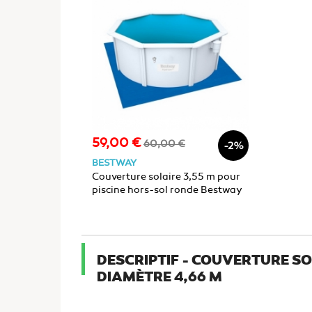
59,00 €
Prix
Prix
60,00 €
-2%
de
BESTWAY
base
Couverture solaire 3,55 m pour
piscine hors-sol ronde Bestway
HYDRIUM diamètre 3,66 m
DESCRIPTIF - COUVERTURE S
DIAMÈTRE 4,66 M