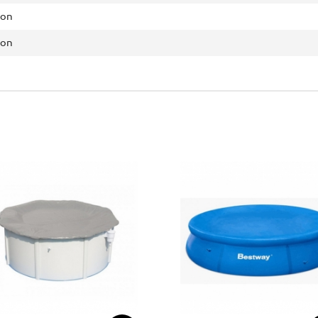
on
on