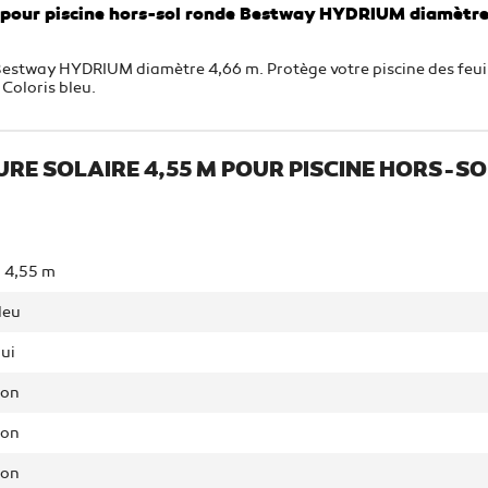
m pour piscine hors-sol ronde Bestway HYDRIUM diamètr
Bestway HYDRIUM diamètre 4,66 m. Protège votre piscine des feui
 Coloris bleu.
URE SOLAIRE 4,55 M POUR PISCINE HORS-
 4,55 m
leu
ui
on
on
on