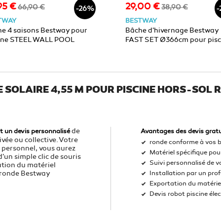
95 €
29,00 €
Prix
Prix
Prix
66,90 €
38,90 €
-26%
-
de
de
TWAY
BESTWAY
base
base
e 4 saisons Bestway pour
Bâche d'hivernage Bestway
cine STEEL WALL POOL
FAST SET Ø366cm pour pisc
de Ø305 x 122cm
hors-sol autoportante
E SOLAIRE 4,55 M POUR PISCINE HORS-SOL
de
t un devis personnalisé
Avantages des devis gratu
vée ou collective. Votre
ronde conforme à vos b
e personnel, vous aurez
Matériel spécifique pour
'un simple clic de souris
Suivi personnalisé de v
ation du matériel
l ronde Bestway
Installation par un pro
Exportation du matérie
Devis robot piscine éle