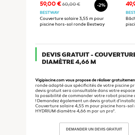
59,00 €
49,
Prix
Prix
Prix
60,00 €
-2%
de
BESTWAY
BES
base
Couverture solaire 3,55 m pour
Bâch
piscine hors-sol ronde Bestway
pis
HYDRIUM diamètre 3,66 m
ron
DEVIS GRATUIT - COUVERTUR
DIAMÈTRE 4,66 M
Vigipiscine.com vous propose de réaliser gratuitemen
ronde adapté aux spécificités de votre piscine pri
devis gratuit sera consultable dans votre espac
la possibilité de commander votre robot piscine d
! Demandez également un devis gratuit d'install
Couverture solaire 4,55 m pour piscine hors-so
HYDRIUM diamètre 4,66 m par un pro*.
DEMANDER UN DEVIS GRATUIT