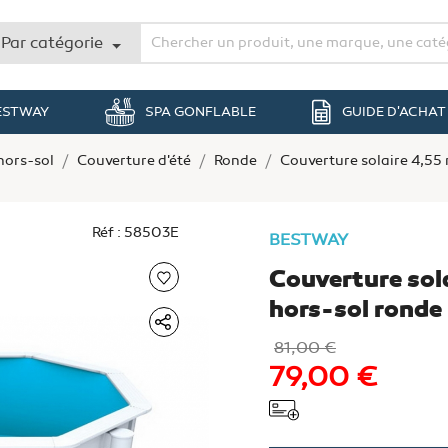
Par catégorie
BESTWAY
SPA GONFLABLE
GUIDE D'ACHAT
hors-sol
Couverture d'été
Ronde
Couverture solaire 4,55
Réf : 58503E
BESTWAY
Couverture sola
hors-sol rond
diamètre 4,66
81,00 €
79,00 €