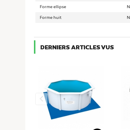
Forme ellipse
N
Forme huit
N
DERNIERS ARTICLES VUS
keyboard_arrow_left