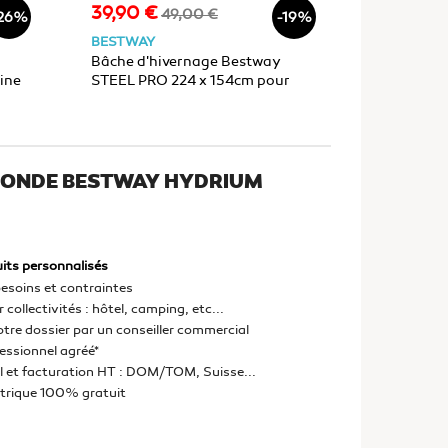
39,90 €
399,00 
Prix
Prix
Prix
49,00 €
26%
-19%
de
BESTWAY
BESTWAY
base
Bâche d'hivernage Bestway
Pompe à ch
ine
STEEL PRO 224 x 154cm pour
sol HOT W
piscine 221 x 150 x 43cm
20m3 202
 RONDE BESTWAY HYDRIUM
its personnalisés
esoins et contraintes
 collectivités : hôtel, camping, etc...
otre dossier par un conseiller commercial
fessionnel agréé*
l et facturation HT : DOM/TOM, Suisse...
ctrique 100% gratuit