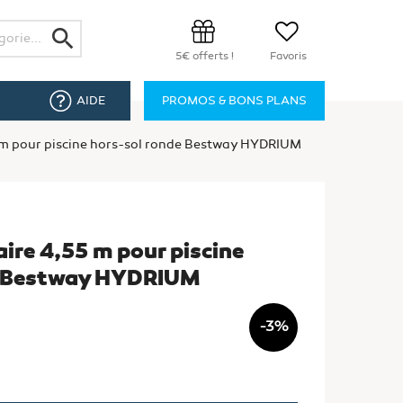
search
5€ offerts !
Favoris
AIDE
PROMOS & BONS PLANS
 m pour piscine hors-sol ronde Bestway HYDRIUM
ire 4,55 m pour piscine
e Bestway HYDRIUM
 m
-3%