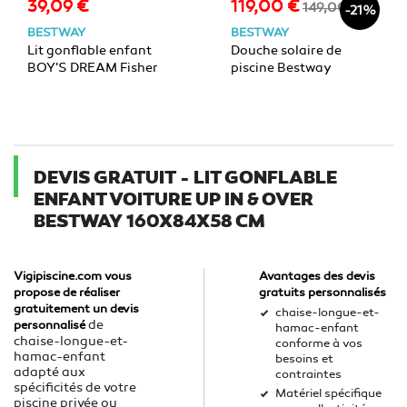
39,09 €
119,00 €
Prix
Prix
Prix
149,00 €
-21%
de
BESTWAY
BESTWAY
base
Lit gonflable enfant
Douche solaire de
BOY'S DREAM Fisher
piscine Bestway
Price Bestway avec
réservoir 10L
lumières projetées
DEVIS GRATUIT - LIT GONFLABLE
ENFANT VOITURE UP IN & OVER
BESTWAY 160X84X58 CM
Vigipiscine.com vous
Avantages des devis
propose de réaliser
gratuits personnalisés
gratuitement un devis
chaise-longue-et-
de
personnalisé
hamac-enfant
chaise-longue-et-
conforme à vos
hamac-enfant
besoins et
adapté aux
contraintes
spécificités de votre
Matériel spécifique
piscine privée ou