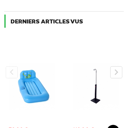
DERNIERS ARTICLES VUS
keyboard_arrow_left
keyboard_arrow_right