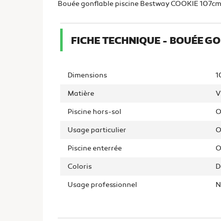
Bouée gonflable piscine Bestway COOKIE 107cm. Va
FICHE TECHNIQUE - BOUÉE G
Dimensions
1
Matière
V
Piscine hors-sol
O
Usage particulier
O
Piscine enterrée
O
Coloris
D
Usage professionnel
N