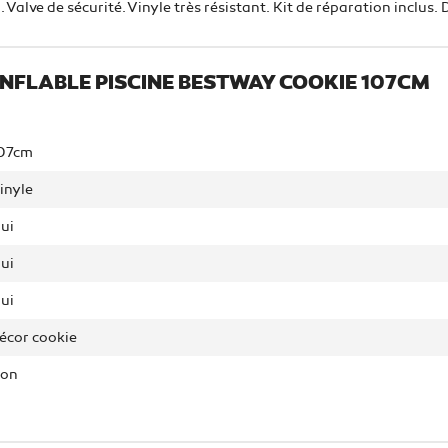
lve de sécurité. Vinyle très résistant. Kit de réparation inclus. 
ONFLABLE PISCINE BESTWAY COOKIE 107CM
07cm
inyle
ui
ui
ui
écor cookie
on