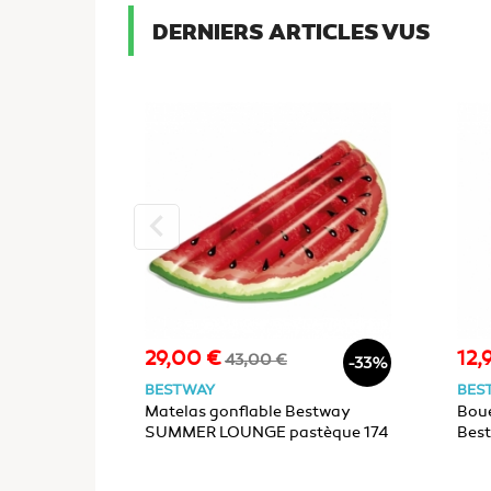
DERNIERS ARTICLES VUS
keyboard_arrow_left
29,00 €
12,
Prix
Prix
Prix
43,00 €
-33%
de
BESTWAY
BES
base
Matelas gonflable Bestway
Boué
SUMMER LOUNGE pastèque 174
Bes
x 89cm 1 place
115