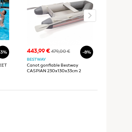
keyboard_arrow_right
443,99 €
15,90 €
Prix
Prix
Prix
479,00 €
-3%
-8%
de
BESTWAY
BESTWAY
base
KET
Canot gonflable Bestway
Bouée gon
CASPIAN 230x130x33cm 2
SAFE Ø69
adultes