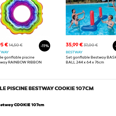
95 €
35,99 €
Prix
Prix
Prix
14,50 €
37,00 €
-11%
de
de
TWAY
BESTWAY
base
base
e gonflable piscine
Set gonflable Bestway BAS
tway RAINBOW RIBBON
BALL 244 x 64 x 76cm
cm
LE PISCINE BESTWAY COOKIE 107CM
 Bestway COOKIE 107cm