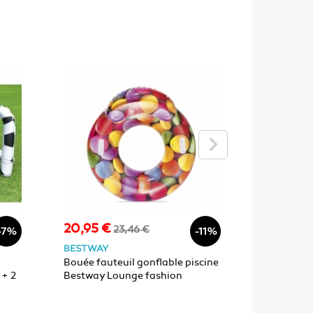
keyboard_arrow_right
20,95 €
39,99 €
Prix
Prix
Prix
23,46 €
-7%
-11%
de
BESTWAY
BESTWAY
base
Bouée fauteuil gonflable piscine
Bouée gonf
 + 2
Bestway Lounge fashion
Bestway 
DELIGHT 118x117cm 1 place
Smiley Ø1