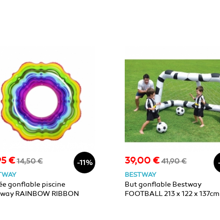
95 €
39,00 €
Prix
Prix
Prix
14,50 €
41,90 €
-11%
de
de
TWAY
BESTWAY
base
base
e gonflable piscine
But gonflable Bestway
tway RAINBOW RIBBON
FOOTBALL 213 x 122 x 137cm
cm
ballons Ø36cm