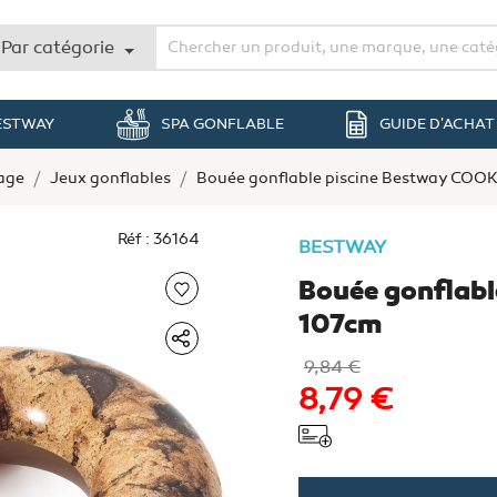
Par catégorie
BESTWAY
SPA GONFLABLE
GUIDE D'ACHAT
lage
Jeux gonflables
Bouée gonflable piscine Bestway COO
Réf : 36164
BESTWAY
Bouée gonflabl
107cm
9,84 €
8,79 €