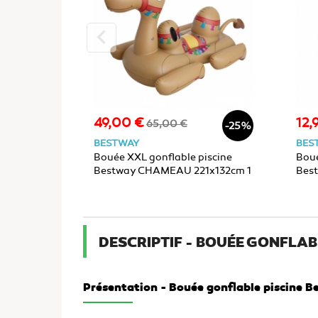
keyboard_arrow_left
49,00 €
12,
Prix
Prix
Prix
65,00 €
-25%
de
BESTWAY
BES
base
Bouée XXL gonflable piscine
Boué
Bestway CHAMEAU 221x132cm 1
Bes
place
115
DESCRIPTIF - BOUÉE GONFLAB
Présentation - Bouée gonflable piscine