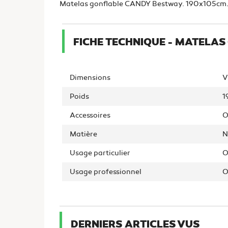
Matelas gonflable CANDY Bestway. 190x105cm. Sou
FICHE TECHNIQUE - MATELAS
Dimensions
V
Poids
1
Accessoires
O
Matière
N
Usage particulier
O
Usage professionnel
O
DERNIERS ARTICLES VUS