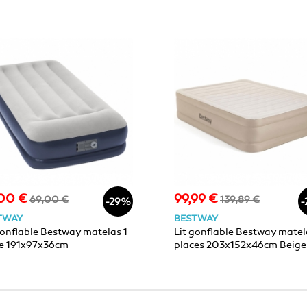
00 €
99,99 €
Prix
Prix
Prix
69,00 €
139,89 €
-29%
-
de
de
TWAY
BESTWAY
base
base
gonflable Bestway matelas 1
Lit gonflable Bestway matel
e 191x97x36cm
places 203x152x46cm Beige
blanc