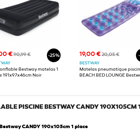
00 €
19,00 €
Prix
Prix
Prix
90,99 €
20,05 €
-25%
de
de
TWAY
BESTWAY
base
base
gonflable Bestway matelas 1
Matelas pneumatique pisci
e 191x97x46cm Noir
BEACH BED LOUNGE Bestw
188x71cm Violet
ABLE PISCINE BESTWAY CANDY 190X105CM 
ne Bestway CANDY 190x105cm 1 place