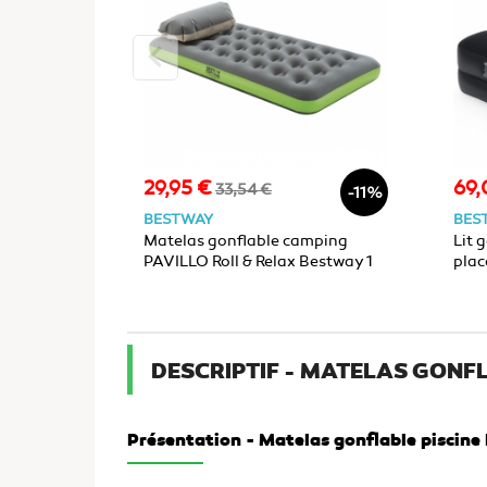
keyboard_arrow_left
29,95 €
69,
Prix
Prix
Prix
33,54 €
-11%
de
BESTWAY
BES
base
Matelas gonflable camping
Lit 
PAVILLO Roll & Relax Bestway 1
plac
place 188x99x22cm
DESCRIPTIF - MATELAS GONFL
Présentation - Matelas gonflable pisci