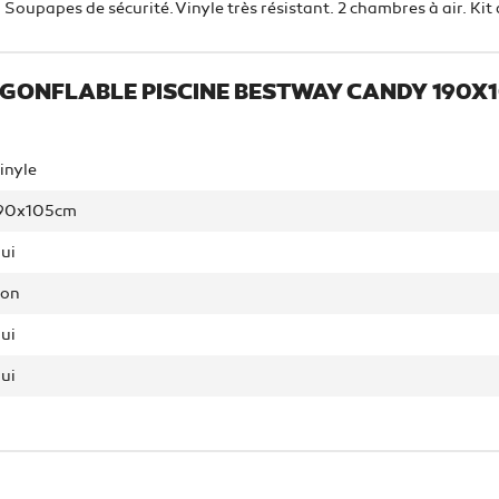
papes de sécurité. Vinyle très résistant. 2 chambres à air. Kit 
 GONFLABLE PISCINE BESTWAY CANDY 190X1
inyle
90x105cm
ui
on
ui
ui