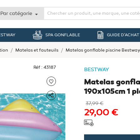
Par catégorie
BESTWAY
SPA GONFLABLE
GUIDE D'ACHAT
tion
Matelas et fauteuils
Matelas gonflable piscine Bestw
Réf : 43187
BESTWAY
Matelas gonfl
190x105cm 1 pl
37,99 €
29,00 €