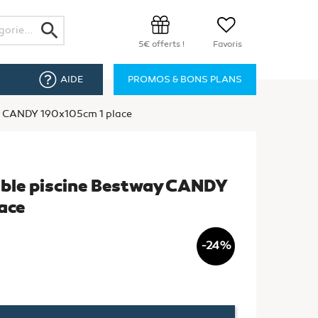
search
5€ offerts !
Favoris
AIDE
PROMOS & BONS PLANS
ay CANDY 190x105cm 1 place
able piscine Bestway CANDY
ace
-24%