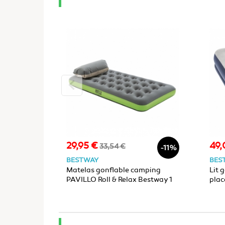
keyboard_arrow_left
29,95 €
49,
Prix
Prix
Prix
33,54 €
-11%
de
BESTWAY
BES
base
Matelas gonflable camping
Lit 
PAVILLO Roll & Relax Bestway 1
plac
place 188x99x22cm