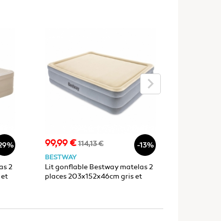
keyboard_arrow_right
99,99 €
79,00 €
Prix
Prix
Prix
114,13 €
29%
-13%
de
BESTWAY
BESTWAY
base
as 2
Lit gonflable Bestway matelas 2
Lit gonfla
 et
places 203x152x46cm gris et
places 20
beige